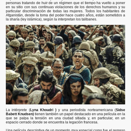
personas tratando de huir de un régimen que el tiempo ha vuelto a poner
en su sitio con sus continuas violaciones de los derechos humanos y su
particular discriminación de todas las mujeres. Todos los habitantes de
Afganistán, desde la toma del poder hace cuatro años, están sometidos a
la sharía (ley islámica), según la interpretan los talibanes.
La intérprete (
Lyna Khoudri )
y una periodista norteamericana (
Sidse
Babett Knudsen)
tienen también un papel destacado en una película en la
que se palpa la tensión en una ciudad sitiada y, en particular, en un
espacio cerrado donde se encuentra la legación francesa.
Una película descriptiva de un momento muy especial como fue el regreso