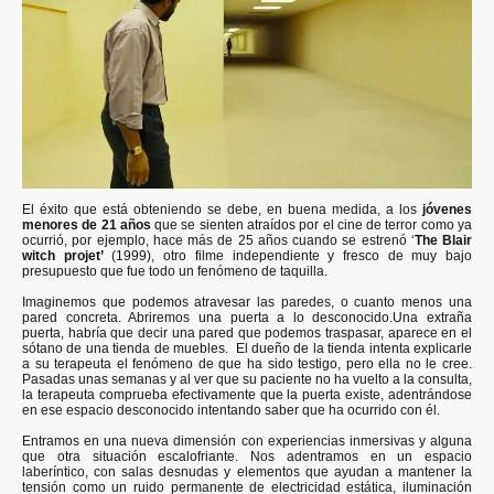
El éxito que está obteniendo se debe, en buena medida, a los
jóvenes
menores de 21 años
que se sienten atraídos por el cine de terror como ya
ocurrió, por ejemplo, hace más de 25 años cuando se estrenó ‘
The Blair
witch projet’
(1999), otro filme independiente y fresco de muy bajo
presupuesto que fue todo un fenómeno de taquilla.
Imaginemos que podemos atravesar las paredes, o cuanto menos una
pared concreta. Abriremos una puerta a lo desconocido.Una extraña
puerta, habría que decir una pared que podemos traspasar, aparece en el
sótano de una tienda de muebles. El dueño de la tienda intenta explicarle
a su terapeuta el fenómeno de que ha sido testigo, pero ella no le cree.
Pasadas unas semanas y al ver que su paciente no ha vuelto a la consulta,
la terapeuta comprueba efectivamente que la puerta existe, adentrándose
en ese espacio desconocido intentando saber que ha ocurrido con él.
Entramos en una nueva dimensión con experiencias inmersivas y alguna
que otra situación escalofriante. Nos adentramos en un espacio
laberíntico, con salas desnudas y elementos que ayudan a mantener la
tensión como un ruido permanente de electricidad estática, iluminación