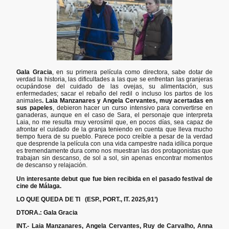
Gala Gracia
, en su primera película como directora, sabe dotar de
verdad la historia, las dificultades a las que se enfrentan las granjeras
ocupándose del cuidado de las ovejas, su alimentación, sus
enfermedades; sacar el rebaño del redil o incluso los partos de los
animales
. Laia Manzanares y Angela Cervantes, muy acertadas en
sus papeles
, debieron hacer un curso intensivo para convertirse en
ganaderas, aunque en el caso de Sara, el personaje que interpreta
Laia, no me resulta muy verosímil que, en pocos días, sea capaz de
afrontar el cuidado de la granja teniendo en cuenta que lleva mucho
tiempo fuera de su pueblo. Parece poco creíble a pesar de la verdad
que desprende la película con una vida campestre nada idílica porque
es tremendamente dura como nos muestran las dos protagonistas que
trabajan sin descanso, de sol a sol, sin apenas encontrar momentos
de descanso y relajación.
Un interesante debut que fue bien recibida en el pasado festival de
cine de Málaga.
LO QUE QUEDA DE TI (ESP., PORT., IT. 2025,91’)
DTORA.: Gala Gracia
INT.- Laia Manzanares, Angela Cervantes, Ruy de Carvalho, Anna