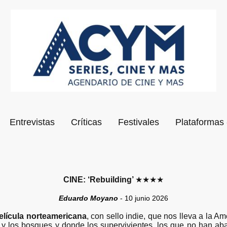
Entrevistas
Críticas
Festivales
Plataformas 
CINE: ‘Rebuilding’
★★★★
Eduardo Moyano
- 10 junio 2026
lícula norteamericana
, con sello indie, que nos lleva a la A
 y los bosques y donde los supervivientes, los que no han ab