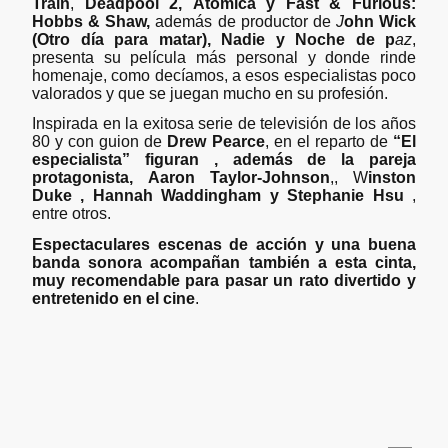
Train
,
Deadpool 2, Atómica y Fast & Furious:
Hobbs & Shaw,
además de productor de
J
ohn Wick
(Otro día para matar), Nadie y Noche de p
az
,
presenta su película más personal y donde rinde
homenaje, como decíamos, a esos especialistas poco
valorados y que se juegan mucho en su profesión.
Inspirada en la exitosa serie de televisión de los años
80 y con guion de
Drew Pearce
, en el reparto de
“El
especialista” figuran , además de la pareja
protagonista,
Aaron Taylor-Johnson
,, W
inston
Duke
, Hannah Waddingham y Stephanie Hsu
,
entre otros.
Espectaculares escenas de acción y una buena
banda sonora acompañan también a esta cinta,
muy recomendable para pasar un rato divertido y
entretenido en el cine
.