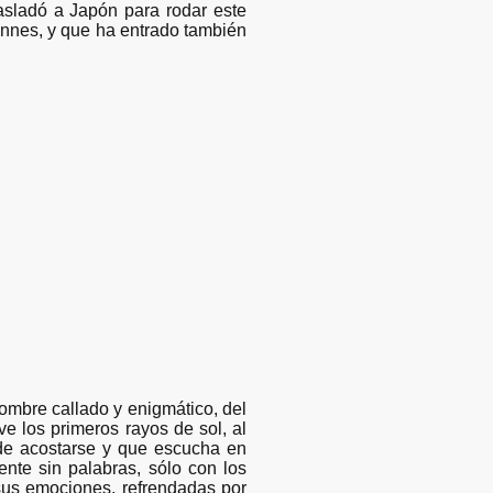
trasladó a Japón para rodar este
annes, y que ha entrado también
hombre callado y enigmático, del
 los primeros rayos de sol, al
 de acostarse y que escucha en
nte sin palabras, sólo con los
 sus emociones, refrendadas por