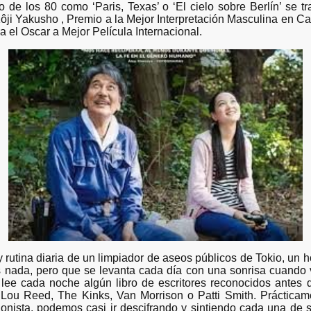
to de los 80 como ‘Paris, Texas’ o ‘El cielo sobre Berlín’ se 
Kôji Yakusho , Premio a la Mejor Interpretación Masculina en C
ra el Oscar a Mejor Película Internacional.
 y rutina diaria de un limpiador de aseos públicos de Tokio, un 
nada, pero que se levanta cada día con una sonrisa cuando ve
e lee cada noche algún libro de escritores reconocidos antes
 Lou Reed, The Kinks, Van Morrison o Patti Smith. Prácticame
gonista, podemos casi ir descifrando y sintiendo cada una de