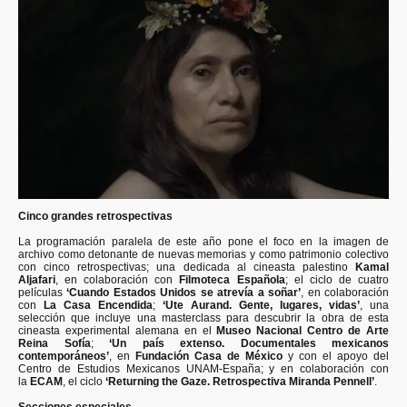
Cinco grandes retrospectivas
La programación paralela de este año pone el foco en la imagen de
archivo como detonante de nuevas memorias y como patrimonio colectivo
con cinco retrospectivas; una dedicada al cineasta palestino
Kamal
Aljafari
, en colaboración con
Filmoteca Española
; el ciclo de cuatro
películas
‘Cuando Estados Unidos se atrevía a soñar’
, en colaboración
con
La Casa Encendida
;
‘Ute Aurand. Gente, lugares, vidas’
, una
selección que incluye una masterclass para descubrir la obra de esta
cineasta experimental alemana en el
Museo Nacional Centro de Arte
Reina Sofía
;
‘Un país extenso. Documentales mexicanos
contemporáneos’
, en
Fundación Casa de México
y con el apoyo del
Centro de Estudios Mexicanos UNAM-España; y en colaboración con
la
ECAM
, el ciclo
‘Returning the Gaze. Retrospectiva Miranda Pennell’
.
Secciones especiales