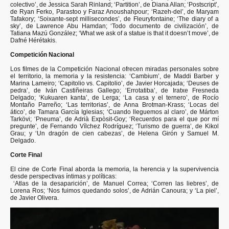
colectivo’, de Jessica Sarah Rinland; ‘Partition’, de Diana Allan; ‘Postscript’,
de Ryan Ferko, Parastoo y Faraz Anoushahpour; ‘Razeh-del’, de Maryam
Tafakory; ‘Soixante-sept millisecondes’, de Fleuryfontaine; ‘The diary of a
sky’, de Lawrence Abu Hamdan; ‘Todo documento de civilización’, de
Tatiana Mazú González; ‘What we ask of a statue is that it doesn’t move’, de
Dafné Hérétakis.
Competición Nacional
Los filmes de la Competición Nacional ofrecen miradas personales sobre
el territorio, la memoria y la resistencia: ‘Cambium’, de Maddi Barber y
Marina Lameiro; ‘Capitolio vs. Capitolio’, de Javier Horcajada; ‘Deuses de
pedra’, de Iván Castiñeiras Gallego; ‘Errotatiba’, de Iratxe Fresneda
Delgado; ‘Kukuaren kanta’, de Lerga; ‘La casa y el ternero’, de Rocío
Montaño Parreño; ‘Las territorias’, de Anna Brotman-Krass; ‘Locas del
ático’, de Tamara García Iglesias; ‘Cuando lleguemos al claro’, de Márton
Tarkövi; ‘Pneuma’, de Adrià Expòsit-Goy; ‘Recuerdos para el que por mí
pregunte’, de Fernando Vílchez Rodríguez; ‘Turismo de guerra’, de Kikol
Grau; y ‘Un dragón de cien cabezas’, de Helena Girón y Samuel M.
Delgado.
Corte Final
El cine de Corte Final aborda la memoria, la herencia y la supervivencia
desde perspectivas íntimas y políticas:
‘Atlas de la desaparición’, de Manuel Correa; ‘Corren las liebres’, de
Lorena Ros; ‘Nos fuimos quedando solos’, de Adrián Canoura; y ‘La piel’,
de Javier Olivera.