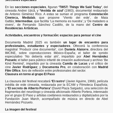
En las
secciones especiales
, figuran
‘TWST: Things We Said Today’
, del
cineasta Andrei Ujică, y
‘Vestida de azul’
(1983), documental restaurado
de Antonio Giménez Rico. A estas se suman el programa
Constelación
Cineteca, Medialab
, que propone ‘Viento del este’, de Maia
Gattás;
Intermediae
, que facilita ‘La memoria es nuestra’; y ‘De matadero a
vivero’, de Fernando Sánchez Castillo, de la mano del
Centro de
Residencias Artísticas
.
Actividades, encuentros y formación: espacios para pensar el cine
Documenta Madrid 2025 es también
un lugar de encuentro para
profesionales, estudiantes y espectadores
. Ofrecerá la conferencia
magistral ‘Producir cine documental’, con
Daniela Alatorre
, directora del
IMCINE, sobre coproducciones México-España; el taller de sonido
especulativo ‘No debería estar ahí’, impartido por
Abel Hernández
Pozuelo
; el taller para público infantil de creación audiovisual y archivo ‘Be
Kind Remind’, impartido por la cineasta
Camila de Lucas
y el crítico de
cine
Javier Rodríguez
; y
Documenta Pro
, en colaboración con
Madrid
Film Office
, foro de reflexión entre profesionales del sector.
Clausura en torno al grupo El Paso
La clausura del festival rescatará
‘El rastro’
(Javier Aguirre, 1966), película
inédita de este cineasta, restaurada por la ECAM y Filmoteca Española;
y
‘El secreto de Alberto Portera’
(David Plaza Salgado), una selección de
fragmentos del neurólogo y cineasta aficionado Alberto Portera, interesado
por el grupo El Paso y artistas coetáneos restaurados y digitalizados por la
Fundación Juan March, acompañado de música en directo de Abel
Hernández Pozuelo.
La imagen del festival