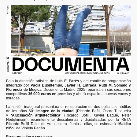
Bajo la dirección artística de
Luis E. Parés
y del comité de programación
integrado por
Paola Buontempo, Javier H. Estrada, Ruth M. Somalo y
Florencia de Mugica
, Documenta Madrid 2025 repartirá en sus secciones
competitivas
36.000 euros en premios
y abrirá espacio a nuevas voces y
miradas.
La sesión inaugural presentará la recuperación de dos películas inéditas
de los años 60:
‘Imagen de la ciudad’
(Ricardo Bofill, Óscar Tusquets)
y
‘Alucinación arquitectónica’
(Ricardo Bofill, Xavier Bagué, Peter
Hodgkinson), recientemente descubiertas y digitalizadas por la RBTA
Ricardo Bofill Taller de Arquitectura. Junto a ellas, se estrenará
‘Maldito
niño’
, de Violeta Pagán.
Programación y secciones