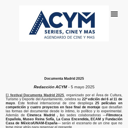
Documenta Madrid 2025
Redacción ACYM
- 5 mayo 2025
El
festival Documenta Madrid 2025
, organizado por el Área de Cultura,
Turismo y Deporte del Ayuntamiento, celebra su
22ª edición del 6 al 11 de
mayo
. Este festival internacional de cine despliega
25 películas en
competición y cuatro proyectos en fase final de montaje
que desafían
las formas del documental desde lo íntimo, lo político y lo experimental.
Además de
Cineteca Madrid , l
as sedes colaboradoras —
Filmoteca
Española, Museo Reina Sofía, La Casa Encendida, ECAM y Fundación
Casa de México/UNAM-España
— serán el escenario de un cine que no
teme mirar atrás para repensar el presente.