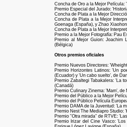
Concha de Oro a la Mejor Película:
Premio Especial del Jurado: 'Histori
Concha de Plata a la Mejor Dirección
Concha de Plata a la Mejor Interpr
Goenaga (España), y Zhao Xiaohong 
Concha de Plata a la Mejor Interpret
Premio a la Mejor Fotografía: Pau Es
Premio al Mejor Guion: Joachim L
(Bélgica)
Otros premios oficiales
Premio Nuevos Directores: 'Wheightle
Premio Horizontes Latinos: 'Un po
(Ecuador) y 'Un cabo suelto', de Da
Premio Zabaltegi Tabakalera: 'La to
(Canadá)
Premio Culinary Zinema: 'Mam', de 
Premio del Público a la Mejor Pelíc
Premio del Público Película Europea
Premio DAMA de la Juventud: 'La mi
Premio Nest The Mediapro Studio: '
Premio "Otra mirada" de RTVE: 'Las 
Premio Irizar del Cine Vasco: 'Lo
Enrique López Lavigne (España)