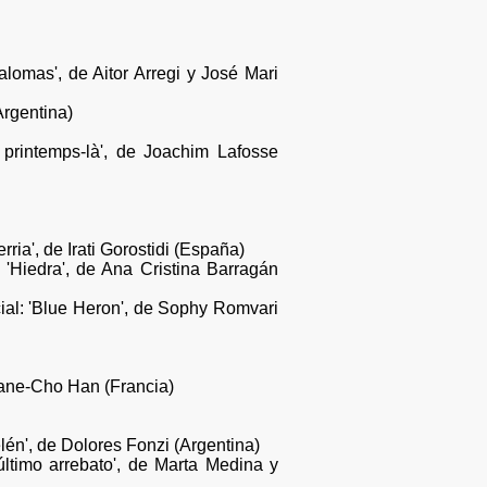
lomas', de Aitor Arregi y José Mari
Argentina)
printemps-là', de Joachim Lafosse
ia', de Irati Gorostidi (España)
'Hiedra', de Ana Cristina Barragán
cial: 'Blue Heron', de Sophy Romvari
Liane-Cho Han (Francia)
lén', de Dolores Fonzi (Argentina)
ltimo arrebato', de Marta Medina y