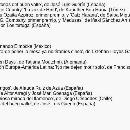
rias del buen valle', de José Luis Guerín (España)
 Country: 'La voz de Hind', de Kaouther Ben Hania (Túnez)
u Ozaita Azpiroz, primer premio, y 'Gatz Harana', de Saioa Mig
o G. Company, primer premio, y 'Medusas', de Iñaki Sánchez Ar
r 'Los tortuga' (España)
rnando Eimbcke (México)
a de poner la mesa ya no éramos cinco', de Esteban Hoyos Ga
n Days', de Tatjana Moutchnik (Alemania)
n Europa-América Latina: 'No me dejen morir solo', de Francis
ngos', de Alauda Ruiz de Azúa (España)
e Aitor Arregi y José Mari Goenaga (España)
riosa mirada del flamenco', de Diego Céspedes (Chile)
 del buen valle', de José Luis Guerín (España)