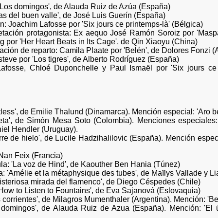
 'Los domingos', de Alauda Ruiz de Azúa (España)
as del buen valle', de José Luis Guerín (España)
: Joachim Lafosse por 'Six jours ce printemps-là' (Bélgica)
etación protagonista: Ex aequo José Ramón Soroiz por 'Maspa
por 'Her Heart Beats in Its Cage', de Qin Xiaoyu (China)
ación de reparto: Camila Plaate por 'Belén', de Dolores Fonzi (
teve por 'Los tigres', de Alberto Rodríguez (España)
afosse, Chloé Duponchelle y Paul Ismaël por 'Six jours ce 
ss', de Emilie Thalund (Dinamarca). Mención especial: 'Aro berr
eta', de Simón Mesa Soto (Colombia). Menciones especiales: 
niel Hendler (Uruguay).
rre de hielo', de Lucile Hadzihalilovic (España). Mención espe
Nan Feix (Francia)
ula: 'La voz de Hind', de Kaouther Ben Hania (Túnez)
: 'Amélie et la métaphysique des tubes', de Maïlys Vallade y 
steriosa mirada del flamenco', de Diego Céspedes (Chile)
How to Listen to Fountains', de Eva Sajanová (Eslovaquia)
corrientes', de Milagros Mumenthaler (Argentina). Mención: 'Be
s domingos', de Alauda Ruiz de Azua (España). Mención: 'El ú