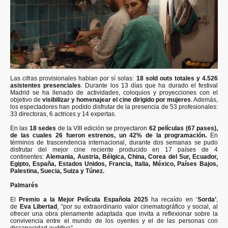
Las cifras provisionales hablan por sí solas:
18 sold outs totales y 4.526
asistentes presenciales
. Durante los 13 días que ha durado el festival
Madrid se ha llenado de actividades, coloquios y proyecciones con el
objetivo de
visibilizar y homenajear el cine dirigido por mujeres
. Además,
los espectadores han podido disfrutar de la presencia de 53 profesionales:
33 directoras, 6 actrices y 14 expertas.
En las
18 sedes
de la VIII edición se proyectaron
62 películas (67 pases),
de las cuales 26 fueron estrenos, un 42% de la programación.
En
términos de trascendencia internacional, durante dos semanas se pudo
disfrutar del mejor cine reciente producido en 17 países de 4
continentes:
Alemania, Austria, Bélgica, China, Corea del Sur, Ecuador,
Egipto, España, Estados Unidos, Francia, Italia, México, Países Bajos,
Palestina, Suecia, Suiza y Túnez.
Palmarés
El
Premio a la Mejor Película Española 2025
ha recaído en ‘
Sorda’
,
de
Eva Libertad
, “por su extraordinario valor cinematográfico y social, al
ofrecer una obra plenamente adaptada que invita a reflexionar sobre la
convivencia entre el mundo de los oyentes y el de las personas con