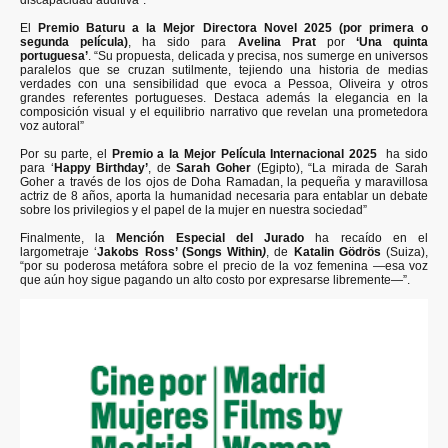
discapacidad auditiva”.
El
Premio Baturu a la Mejor Directora Novel 2025 (por primera o
segunda película)
, ha sido para
Avelina Prat
por
‘Una quinta
portuguesa’
. “Su propuesta, delicada y precisa, nos sumerge en universos
paralelos que se cruzan sutilmente, tejiendo una historia de medias
verdades con una sensibilidad que evoca a Pessoa, Oliveira y otros
grandes referentes portugueses. Destaca además la elegancia en la
composición visual y el equilibrio narrativo que revelan una prometedora
voz autoral”
Por su parte, el
Premio a la Mejor Película Internacional 2025
ha sido
para ‘
Happy Birthday’
, de
Sarah Goher
(Egipto), “La mirada de Sarah
Goher a través de los ojos de Doha Ramadan, la pequeña y maravillosa
actriz de 8 años, aporta la humanidad necesaria para entablar un debate
sobre los privilegios y el papel de la mujer en nuestra sociedad”
Finalmente, la
Mención Especial del Jurado
ha recaído en el
largometraje ‘
Jakobs Ross’ (Songs Within
)
, de
Katalin Gödrös
(Suiza),
“por su poderosa metáfora sobre el precio de la voz femenina —esa voz
que aún hoy sigue pagando un alto costo por expresarse libremente—”.