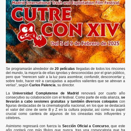
Se programarán alrededor de
20 películas
llegadas de todos los rincones
del mundo, la mayoría de ellas ignotas y desconocidas por el gran público,
pero que “merecen salir a la luz para asombrar, confundir, desconcertar y,
sobre todo, hacer reír a carcajadas a aquellos valientes que se atrevan a
verlas”, según
Carlos Palencia
, su director.
La
Universidad Complutense de Madrid
renovará por cuarto año
consecutivo su colaboración con el festival. Como parte de esta alianza,
se
llevarán a cabo sesiones gratuitas y también diversos coloquios
con
figuras destacadas de la cinematografía nacional, en los que se destacará
el valor del cine de serie B y Z en la cultura popular, así como su papel
crucial como cantera de algunos de los cineastas más influyentes y
célebres
.
Asimismo regresará con fuerza la
Sección Oficial a Concurso
, que este
año contará con más títulos que nunca, tras una convocatoria que ha