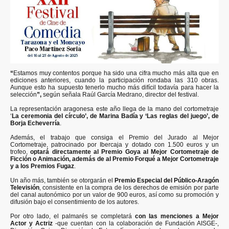
“
Estamos muy contentos porque ha sido una cifra mucho más alta que en
ediciones anteriores, cuando la participación rondaba las 310 obras.
Aunque esto ha supuesto tenerlo mucho más difícil todavía para hacer la
selección
”,
según señala Raúl García Medrano, director del festival.
La representación aragonesa este año llega de la mano del cortometraje
‘
La ceremonia del círculo’, de Marina Badía y ‘Las reglas del juego’, de
Borja Echeverría
.
Además, el trabajo que consiga el Premio del Jurado al Mejor
Cortometraje, patrocinado por Ibercaja y dotado con 1.500 euros y un
trofeo,
optará directamente al Premio Goya al Mejor Cortometraje de
Ficción o Animación, además de al Premio Forqué a Mejor Cortometraje
y a los Premios Fugaz
.
Un año más, también se otorgarán el
Premio Especial del Público-Aragón
Televisión
, consistente en la compra de los derechos de emisión por parte
del canal autonómico por un valor de 900 euros, así como su promoción y
difusión bajo el consentimiento de los autores.
Por otro lado, el palmarés se completará
con las menciones a Mejor
Actor y Actriz
-que cuentan con la colaboración de Fundación AISGE-,