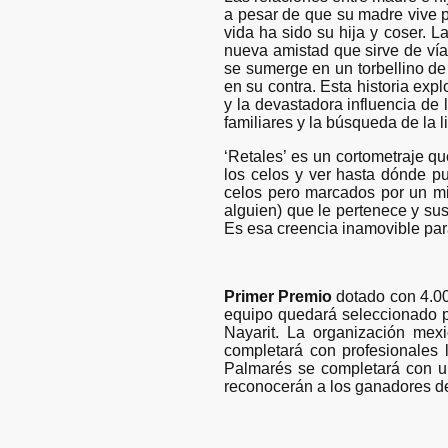
a pesar de que su madre vive p
vida ha sido su hija y coser. 
nueva amistad que sirve de ví
se sumerge en un torbellino de 
en su contra. Esta historia exp
y la devastadora influencia de 
familiares y la búsqueda de la 
‘Retales’ es un cortometraje qu
los celos y ver hasta dónde pu
celos pero marcados por un mi
alguien) que le pertenece y su
Es esa creencia inamovible par
Primer Premio
dotado con 4.00
equipo quedará seleccionado pa
Nayarit. La organización mex
completará con profesionales l
Palmarés se completará con 
reconocerán a los ganadores de 