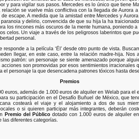
or y para vigilar sus pasos. Mercedes es lo único que tiene 
La relación se vuelve más conflictiva con la llegada de Aurora
a de escape. A medida que la amistad entre Mercedes y Auror
paranoia y delirio, convencida de que su hija la ha traicionad
lora los rincones más oscuros de la mente humana, poniendo a p
los celos. Un viaje a través de los peligrosos laberintos que pu
libertad personal.
e responde a la película ‘Él’ desde otro punto de vista. Busca
eden llegar, en este caso, entre la relación madre-hija. Nos 
smo patrón: un personaje se siente amenazado porque alguie
s acciones son promovidas por esos sentimientos irracionales q
a el personaje la que desencadena patrones tóxicos hasta des
Premios
0 euros, además de 1.000 euros de alquiler en Welab para el 
ra su participación en el Desafío Buñuel de México, que tend
icana costeará el viaje y el alojamiento a dos de sus miem
ocales o si quieren participar más integrantes, deberán cost
un
Premio del Público
dotado con 1.000 euros de alquiler en
las diferentes categorías.