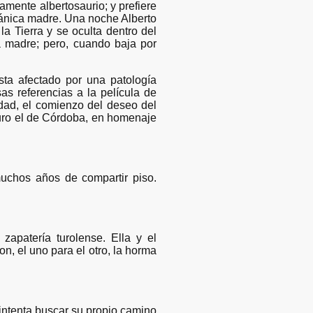
mente albertosaurio; y prefiere
iránica madre. Una noche Alberto
a Tierra y se oculta dentro del
a madre; pero, cuando baja por
ista afectado por una patología
s referencias a la película de
idad, el comienzo del deseo del
turo el de Córdoba, en homenaje
chos años de compartir piso.
apatería turolense. Ella y el
, el uno para el otro, la horma
 intenta buscar su propio camino