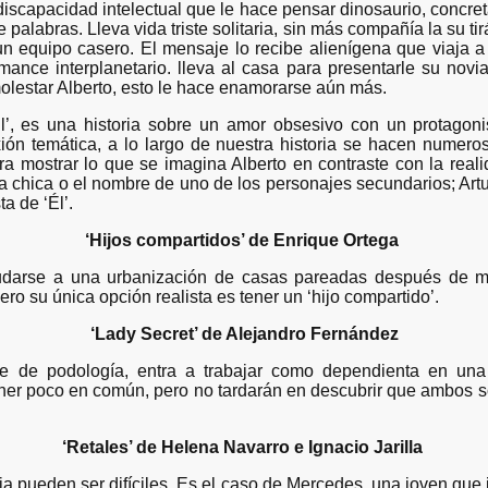
scapacidad intelectual que le hace pensar dinosaurio, concreta
palabras. Lleva vida triste solitaria, sin más compañía la su t
n equipo casero. El mensaje lo recibe alienígena que viaja a l
ance interplanetario. lleva al casa para presentarle su novi
lestar Alberto, esto le hace enamorarse aún más.
‘Él’, es una historia sobre un amor obsesivo con un protagon
n temática, a lo largo de nuestra historia se hacen numerosa
ra mostrar lo que se imagina Alberto en contraste con la real
 la chica o el nombre de uno de los personajes secundarios; Ar
a de ‘Él’.
‘Hijos compartidos’ de Enrique Ortega
darse a una urbanización de casas pareadas después de mu
ero su única opción realista es tener un ‘hijo compartido’.
‘Lady Secret’ de Alejandro Fernández
e de podología, entra a trabajar como dependienta en una z
ner poco en común, pero no tardarán en descubrir que ambos son
‘Retales’ de Helena Navarro e Ignacio Jarilla
ja pueden ser difíciles. Es el caso de Mercedes, una joven que