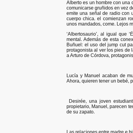
Alberto es un hombre con una di
comunicarse gruñidos en vez de 
emite una señal de radio con u
cuerpo chica. el comienzan rom
unos mandados, come. Lejos mo
‘Albertosaurio’, al igual que 
mental. Además de esta conexió
Buñuel: el uso del jump cut pa
protagonista al ver los pies de
a Arturo de Córdova, protagonist
Lucía y Manuel acaban de mu
Ahora, quieren tener un bebé, p
Desirée, una joven estudiant
propietario, Manuel, parecen te
de su zapato.
Las relaciones entre madre e hi