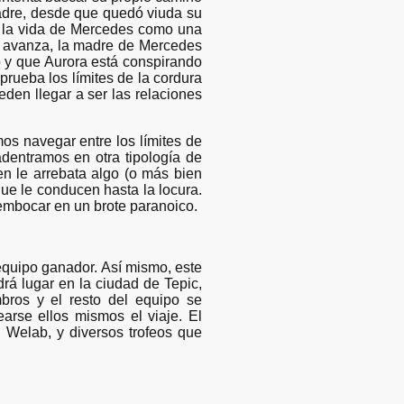
Madre, desde que quedó viuda su
 a la vida de Mercedes como una
a avanza, la madre de Mercedes
o y que Aurora está conspirando
rueba los límites de la cordura
eden llegar a ser las relaciones
mos navegar entre los límites de
adentramos en otra tipología de
n le arrebata algo (o más bien
ue le conducen hasta la locura.
embocar en un brote paranoico.
equipo ganador. Así mismo, este
rá lugar en la ciudad de Tepic,
bros y el resto del equipo se
earse ellos mismos el viaje. El
 Welab, y diversos trofeos que