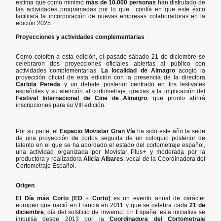
estima que como mínimo
más de 10.000 personas
han disfrutado de
las actividades programadas por lo que confía en que este éxito
facilitará la incorporación de nuevas empresas colaboradoras en la
edición 2025.
Proyecciones y actividades complementarias
Como colofón a esta edición, el pasado sábado 21 de diciembre se
celebraron dos proyecciones oficiales abiertas al público con
actividades complementarias.
La localidad de Almagro
acogió la
proyección oficial de esta edición con la presencia de la directora
Carlota Pereda
y un debate posterior centrado en los festivales
españoles y su atención al cortometraje, gracias a la implicación del
Festival Internacional de Cine de Almagro
, que pronto abrirá
inscripciones para su VIII edición.
Por su parte, el
Espacio Movistar Gran Vía
ha sido este año la sede
de una proyección de cortos seguida de un coloquio posterior de
talento en el que se ha abordado el estado del cortometraje español,
una actividad organizada por Movistar Plus+ y moderada por la
productora y realizadora
Alicia Albares
, vocal de la Coordinadora del
Cortometraje Español.
Origen
El Día más Corto [ED + Corto]
es un evento anual de carácter
europeo que nació en Francia en 2011 y que se celebra cada
21 de
diciembre
, día del solsticio de invierno. En España. esta iniciativa se
impulsa desde 2013 por la
Coordinadora del Cortometraje