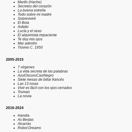
Martín (Hache)
Secretos del corazón
La buena estrella
Todo sobre mi madre
Sobreviviré
El Bola
Asfalto
Lucía y el sexo
El alquimista impaciente
Te doy mis ojos
Mar adentro
Tiovivo C. 1950
2005-2015
7 vírgenes
La vida secreta de las palabras
AzulOscuroCasiNegro
Siete mesas de billar francés
Las 13 rosas
Vivir es fácil con los ojos cerrados
Truman
La novia
2016-2024
Handia
As Bestas
Alcarràs
Robot Dreams