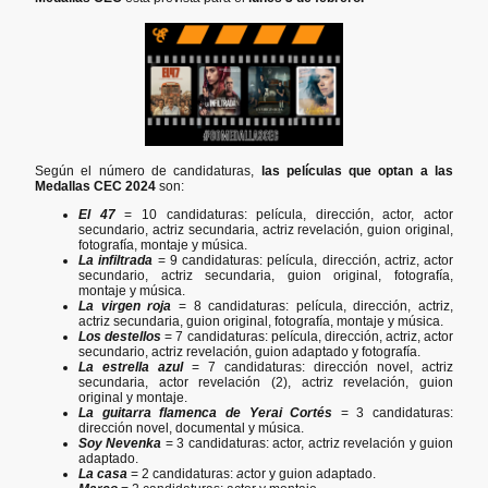
Según el número de candidaturas,
las películas que optan a las
Medallas CEC
2024
son:
El 47
= 10 candidaturas: película, dirección, actor, actor
secundario, actriz secundaria, actriz revelación, guion original,
fotografía, montaje y música.
La infiltrada
= 9 candidaturas: película, dirección, actriz, actor
secundario, actriz secundaria, guion original, fotografía,
montaje y música.
La virgen roja
= 8 candidaturas: película, dirección, actriz,
actriz secundaria, guion original, fotografía, montaje y música.
Los destellos
= 7 candidaturas: película, dirección, actriz, actor
secundario, actriz revelación, guion adaptado y fotografía.
La estrella azul
= 7 candidaturas: dirección novel, actriz
secundaria, actor revelación (2), actriz revelación, guion
original y montaje.
La guitarra flamenca de Yerai Cortés
= 3 candidaturas:
dirección novel, documental y música.
Soy Nevenka
= 3 candidaturas: actor, actriz revelación y guion
adaptado.
La casa
= 2 candidaturas:
a
ctor y guion adaptado.