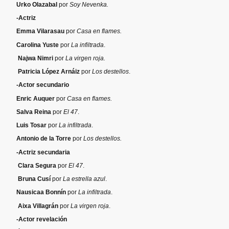
Urko Olazabal
por
Soy Nevenka.
-Actriz
Emma Vilarasau
por
Casa en flames.
Carolina Yuste
por
La infiltrada
.
Najwa Nimri
por
La virgen roja.
Patricia López Arnáiz
por
Los destellos
.
-Actor secundario
Enric Auquer
por
Casa en flames.
Salva Reina
por
El 47
.
Luis Tosar
por
La infiltrada
.
Antonio de la Torre
por
Los destellos.
-Actriz
secundaria
Clara Segura
por
El 47
.
Bruna Cusí
por
La estrella azul
.
Nausicaa Bonnín
por
La infiltrada
.
Aixa Villagrán
por
La virgen roja
.
-Actor revelación