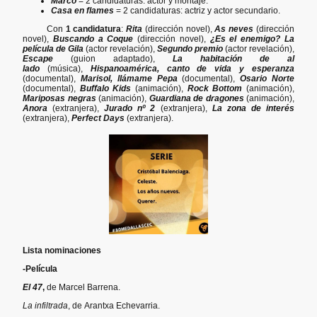
Marco
= 2 candidaturas: actor y montaje.
Casa en flames
= 2 candidaturas: actriz y actor secundario.
Con
1 candidatura
:
Rita
(dirección novel),
As neves
(dirección
novel),
Buscando a Coque
(dirección novel),
¿Es el enemigo? La
película de Gila
(actor revelación),
Segundo premio
(actor revelación),
Escape
(guion adaptado),
La habitación de al
lado
(música),
Hispanoamérica, canto de vida y esperanza
(documental),
Marisol, llámame Pepa
(documental),
Osario Norte
(documental),
Buffalo Kids
(animación),
Rock Bottom
(animación),
Mariposas negras
(animación),
Guardiana de dragones
(animación),
Anora
(extranjera),
Jurado nº 2
(extranjera),
La zona de interés
(extranjera),
Perfect Days
(extranjera).
Lista nominaciones
-Película
El 47
,
de Marcel Barrena.
La infiltrada
, de
Arantxa Echevarria.