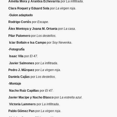
Amèlia Mora y Arantxa Echevarria
por
La infiltrada
.
Clara Roquet y Eduard Sola
por
La virgen roja
.
-
Guion adaptado
Rodrigo Cortés
por
Escape.
Álex Montoya y Joana M. Ortueta
por
La casa
.
Pilar Palomero
por
Los destellos
.
Iciar Bollain e Isa Campo
por
Soy Nevenka
.
-Fotografía
Isaac Vila
por
El 47.
Javier Salmones
por
La infiltrada
.
Pedro J. Márquez
por
La virgen roja
.
Daniela Cajías
por
Los destellos
.
-Montaje
Nacho Ruiz Capillas
por
El 47
.
Javier Macipe y Nacho Blasco
por
La estrella azul
.
Victoria Lammers
por
La infiltrada
.
Pablo Gómez Pan
por
La virgen roja
.