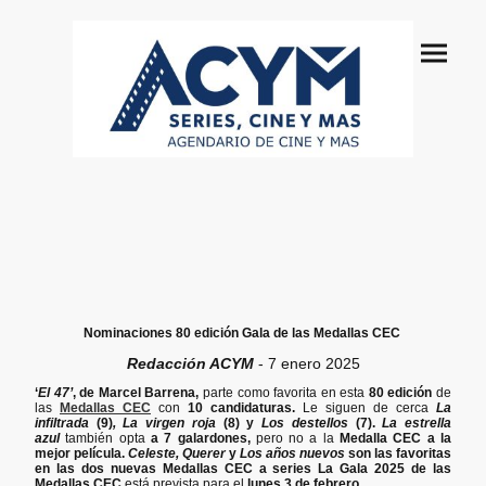
Nominaciones 80 edición Gala de las Medallas CEC
Redacción ACYM
- 7 enero 2025
‘
El 47’
, de Marcel Barrena,
parte como favorita en esta
80 edición
de
las
Medallas CEC
con
10 candidaturas.
Le siguen de cerca
La
infiltrada
(9)
, La virgen roja
(8) y
Los destellos
(7).
La estrella
azul
también opta
a 7 galardones,
pero no a la
Medalla CEC a la
mejor película.
Celeste, Querer
y
Los años nuevos
son las favoritas
en las dos nuevas Medallas CEC a series La Gala 2025 de las
Medallas CEC
está prevista para el
lunes 3 de febrero.