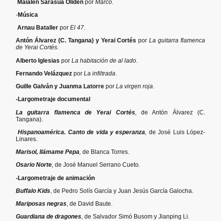
Maialen Sarasua Oliden
por
Marco.
-
Música
Arnau Bataller
por
El 47
.
Antón Álvarez (C. Tangana) y Yerai Cortés
por
La guitarra flamenca
de Yerai Cortés
.
Alberto Iglesias
por
La habitación de al lado
.
Fernando Velázquez
por
La infiltrada
.
Guille Galván y Juanma Latorre
por
La virgen roja
.
-Largometraje documental
La guitarra flamenca de Yerai Cortés
,
de Antón Álvarez (C.
Tangana).
Hispanoamérica. Canto de vida y esperanza
,
de José Luis López-
Linares.
Marisol, llámame Pepa
,
de Blanca Torres.
Osario Norte
,
de José Manuel Serrano Cueto
.
-Largometraje de animación
Buffalo Kids
, de Pedro Solís García y Juan Jesús García Galocha.
Mariposas negras
, de David Baute.
Guardiana de dragones
, de Salvador Simó Busom y Jianping Li.