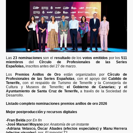
Las
23 nominaciones
son el
resultado
de los
votos emitidos
por los
511
miembros
del
Círculo de Profesionales de las Series
Españolas,
inscritos antes del 27 de marzo.
Los
Premios Anillos de Oro
están organizados por
Círculo de
Profesionales de las Series Españolas
, con el apoyo del
Cabildo de
Tenerife,
con el respaldo de Turismo de Tenerife y la Consejería de
Cultura y Museos de Tenerife
; el Gobierno de Canarias; y el
Ayuntamiento de Santa Cruz de Tenerife,
a través de la Sociedad de
Desarrollo.
Listado completo nominaciones premios anillos de oro 2026
Mejor postproducción y recursos digitales
-Fran Belda
por
En fin
-José Manuel Moyano
por
Anatomía de un instante
-Adriana Velasco, Óscar Abades (efectos especiales) y Manu Herrera
(efectos visuales)
por
El inmortal T2