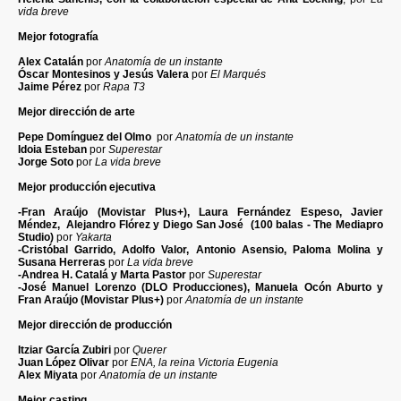
vida breve
Mejor fotografía
Alex Catalán
por
Anatomía de un instante
Óscar Montesinos y Jesús Valera
por
El Marqués
Jaime Pérez
por
Rapa T3
Mejor dirección de arte
Pepe Domínguez del Olmo
por
Anatomía de un instante
Idoia Esteban
por
Superestar
Jorge Soto
por
La vida breve
Mejor producción ejecutiva
-Fran Araújo (Movistar Plus+), Laura Fernández Espeso, Javier
Méndez, Alejandro Flórez y Diego San José (100 balas - The Mediapro
Studio)
por
Yakarta
-Cristóbal Garrido, Adolfo Valor, Antonio Asensio, Paloma Molina y
Susana Herreras
por
La vida breve
-Andrea H. Catalá y Marta Pastor
por
Superestar
-José Manuel Lorenzo (DLO Producciones), Manuela Ocón Aburto y
Fran Araújo (Movistar Plus+)
por
Anatomía de un instante
Mejor dirección de producción
Itziar García Zubiri
por
Querer
Juan López Olivar
por
ENA, la reina Victoria Eugenia
Alex Miyata
por
Anatomía de un instante
Mejor casting