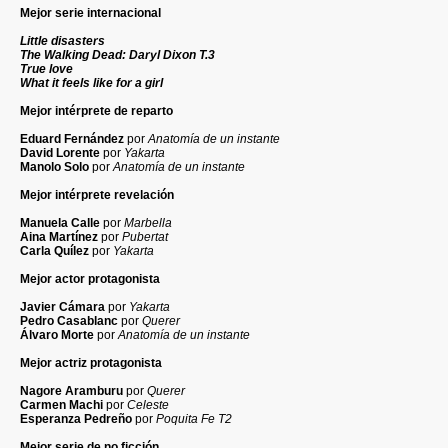
Mejor serie internacional
Little disasters
The Walking Dead: Daryl Dixon T.3
True love
What it feels like for a girl
Mejor intérprete de reparto
Eduard Fernández
por
Anatomía de un instante
David Lorente
por
Yakarta
Manolo Solo
por
Anatomía de un instante
Mejor intérprete revelación
Manuela Calle
por
Marbella
Aina Martínez
por
Pubertat
Carla Quílez
por
Yakarta
Mejor actor protagonista
Javier Cámara
por
Yakarta
Pedro Casablanc
por
Querer
Álvaro Morte
por
Anatomía de un instante
Mejor actriz protagonista
Nagore Aramburu
por
Querer
Carmen Machi
por
Celeste
Esperanza Pedreño
por
Poquita Fe T2
Mejor serie de no ficción