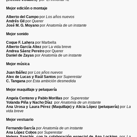
Mejor edición o montaje
Alberto del Campo
por
Los años nuevos
Andrés Gil
por
Querer
José M. G. Moyano
por
Anatomía de un instante
Mejor sonido
Coque F. Lahera
por Marbella
Alberto García Altez
por La vida breve
Andrea Sáenz Pereiro
por Querer
Daniel de Zayas
por
Anatomía de un instante
Mejor música
Juan Ibáñez
por
Los años nuevos
Alex de Lucas y Raúl Santos
por
Superestar
C. Tangana
por
Esta ambición desmedida
Mejor maquillaje y peluquería
Angela Centeno y Pablo Morillas
por
Superestar
Yolanda Piña y Nacho Díaz
por
Anatomía de un instante
Ana Urosa y Laura Pérez (Maquillaje) y Alicia López (peluquería)
por
La
vida breve
Mejor vestuario
Fernando García
por
Anatomía de un instante
Ana López Cobos
por
Superestar
Helena Sanchís, con la colaboración especial de Ana Locking
, por
La