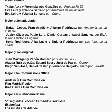
Txabe Atxa y Florencia Inés González
por
Poquita Fe T2
Eva Leira y Yolanda Serrano
por
Anatomía de un instante
Eva Leira y Yolanda Serrano
por
Querer
Mejor guión adaptado
-Rafael Cobos, Fran Araújo y Alberto Rodríguez
por
Anatomía de un
instante
-Javier Olivares, Pablo Lara, Daniel Corpas e Isabel Sánchez
por
ENA,
la reina
Victoria Eugenia
-Irene Rodríguez, Alba Lucio y Tatiana Rodríguez
por
Las hijas de la
criada
Mejor guión original
Juan Maidagán y Pepón Montero
por
Poquita Fe T2
Alauda Ruíz de Azúa, Eduard Sola y Júlia de Paz
por
Querer
Diego San José, Daniel Castro y Fernando Delgado-Hierro
por
Yakarta
Mejor Film Commission / Office
Andalucía Film Commission
Film Madrid Region
Rías Baixas Film Commission
Mejor serie latinoamericana
50 segundos: el caso Fernando Báez Sosa
El dentista
Los mil días de Allende