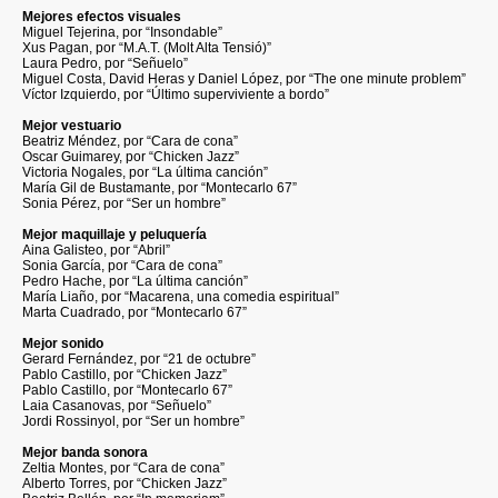
Mejores efectos visuales
Miguel Tejerina, por “Insondable”
Xus Pagan, por “M.A.T. (Molt Alta Tensió)”
Laura Pedro, por “Señuelo”
Miguel Costa, David Heras y Daniel López, por “The one minute problem”
Víctor Izquierdo, por “Último superviviente a bordo”
Mejor vestuario
Beatriz Méndez, por “Cara de cona”
Oscar Guimarey, por “Chicken Jazz”
Victoria Nogales, por “La última canción”
María Gil de Bustamante, por “Montecarlo 67”
Sonia Pérez, por “Ser un hombre”
Mejor maquillaje y peluquería
Aina Galisteo, por “Abril”
Sonia García, por “Cara de cona”
Pedro Hache, por “La última canción”
María Liaño, por “Macarena, una comedia espiritual”
Marta Cuadrado, por “Montecarlo 67”
Mejor sonido
Gerard Fernández, por “21 de octubre”
Pablo Castillo, por “Chicken Jazz”
Pablo Castillo, por “Montecarlo 67”
Laia Casanovas, por “Señuelo”
Jordi Rossinyol, por “Ser un hombre”
Mejor banda sonora
Zeltia Montes, por “Cara de cona”
Alberto Torres, por “Chicken Jazz”