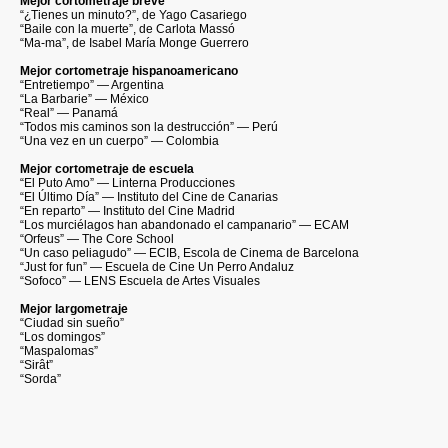
Mejor cortometraje breve
“¿Tienes un minuto?”, de Yago Casariego
“Baile con la muerte”, de Carlota Massó
“Ma-ma”, de Isabel María Monge Guerrero
Mejor cortometraje hispanoamericano
“Entretiempo” — Argentina
“La Barbarie” — México
“Real” — Panamá
“Todos mis caminos son la destrucción” — Perú
“Una vez en un cuerpo” — Colombia
Mejor cortometraje de escuela
“El Puto Amo” — Linterna Producciones
“El Último Día” — Instituto del Cine de Canarias
“En reparto” — Instituto del Cine Madrid
“Los murciélagos han abandonado el campanario” — ECAM
“Orfeus” — The Core School
“Un caso peliagudo” — ECIB, Escola de Cinema de Barcelona
“Just for fun” — Escuela de Cine Un Perro Andaluz
“Sofoco” — LENS Escuela de Artes Visuales
Mejor largometraje
“Ciudad sin sueño”
“Los domingos”
“Maspalomas”
“Sirât”
“Sorda”