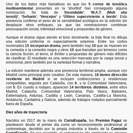
Uno de los datos más llamativos es que los
5 cortos de temática
medioambiental
presentes en la 'shortlist' han conseguido alguna
nominación. Se trata de
‘Insondable’
,
‘M.A.T. (Molt alta
tensió)’
,
‘Señuelo’
,
‘Vencejos’
y
‘Último superviviente a bordo’
. Esta
presencia confirma el peso de la sensibilidad ecológica en la edición sin
desplazar otros enfoques, ya que las nominaciones combinan
preocupación social, intimidad emocional y propuestas de género.
Aunque el drama sigue siendo el tono dominante, la lista final no dibuja
una edición uniforme ni especialmente solemne. Entre los cortos
nominados
15 incorporan drama
, pero también hay
10
que se mueven en
la comedia o la comedia negra y otros
10
que transitan por terrenos como
la ciencia ficción, el terror, el thriller o propuestas de género más difíciles
de clasificar. El resultado es una selección marcada por la carga social y
emocional, pero también por la variedad formal y narrativa.
La edición mantiene además una presencia territorial amplia, aunque con
Madrid como principal polo creativo. De esta manera,
16 tienen dirección
residente en Madrid
si se incluyen codirecciones y residencias
compartidas, seguida por Cataluña, con
6
, y la Comunidad Valenciana,
con
5
. En cuanto a rodajes, aparecen
14 territorios distintos
, entre ellos
Madrid, Cataluña, Comunidad Valenciana, País Vasco, Baleares,
Extremadura, Asturias, Castilla y León, Canarias, Castilla-La Mancha,
Andalucía, Cantabria y Galicia, además de trabajos rodados parcialmente
fuera de España.
Diez años de trayectoria
Nacidos en 2017 de la mano de
CortoEspaña
, los
Premios Fugaz
se
plantearon desde el primer día como un reconocimiento profesional al
cortometraje, decidido por la propia industria a través de la
Comisión
CortoEspaña
. En ese recorrido, el certamen ha ido ampliando su alcance