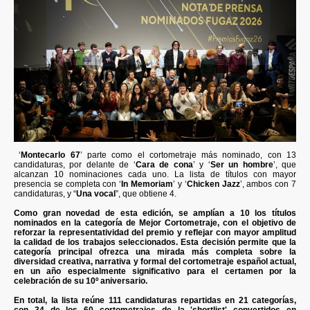
‘
Montecarlo 67
’ parte como el cortometraje más nominado, con 13
candidaturas, por delante de ‘
Cara de cona
’ y ‘
Ser un hombre
’, que
alcanzan 10 nominaciones cada uno. La lista de títulos con mayor
presencia se completa con ‘
In Memoriam
’ y ‘
Chicken Jazz
’, ambos con 7
candidaturas, y “
Una vocal
”, que obtiene 4.
Como gran novedad de esta edición, se amplían a 10 los títulos
nominados en la categoría de Mejor Cortometraje, con el objetivo de
reforzar la representatividad del premio y reflejar con mayor amplitud
la calidad de los trabajos seleccionados. Esta decisión permite que la
categoría principal ofrezca una mirada más completa sobre la
diversidad creativa, narrativa y formal del cortometraje español actual,
en un año especialmente significativo para el certamen por la
celebración de su 10º aniversario.
En total, la lista reúne 111 candidaturas repartidas en 21 categorías,
con 34 de los 60 cortometrajes de la 'shortlist' convertidos en