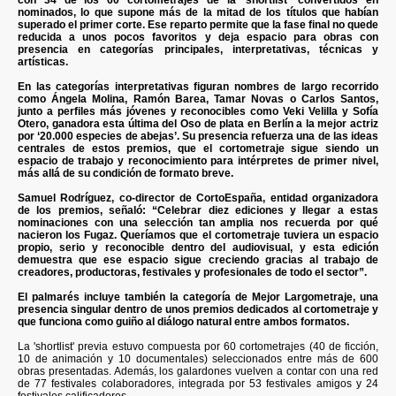
nominados, lo que supone más de la mitad de los títulos que habían
superado el primer corte. Ese reparto permite que la fase final no quede
reducida a unos pocos favoritos y deja espacio para obras con
presencia en categorías principales, interpretativas, técnicas y
artísticas.
En las categorías interpretativas figuran nombres de largo recorrido
como Ángela Molina, Ramón Barea, Tamar Novas o Carlos Santos,
junto a perfiles más jóvenes y reconocibles como Veki Velilla y Sofía
Otero, ganadora esta última del Oso de plata en Berlín a la mejor actriz
por ‘20.000 especies de abejas’. Su presencia refuerza una de las ideas
centrales de estos premios, que el cortometraje sigue siendo un
espacio de trabajo y reconocimiento para intérpretes de primer nivel,
más allá de su condición de formato breve.
Samuel Rodríguez, co-director de CortoEspaña, entidad organizadora
de los premios, señaló: “Celebrar diez ediciones y llegar a estas
nominaciones con una selección tan amplia nos recuerda por qué
nacieron los Fugaz. Queríamos que el cortometraje tuviera un espacio
propio, serio y reconocible dentro del audiovisual, y esta edición
demuestra que ese espacio sigue creciendo gracias al trabajo de
creadores, productoras, festivales y profesionales de todo el sector”.
El palmarés incluye también la categoría de Mejor Largometraje, una
presencia singular dentro de unos premios dedicados al cortometraje y
que funciona como guiño al diálogo natural entre ambos formatos.
La 'shortlist' previa estuvo compuesta por 60 cortometrajes (40 de ficción,
10 de animación y 10 documentales) seleccionados entre más de 600
obras presentadas. Además, los galardones vuelven a contar con una red
de 77 festivales colaboradores, integrada por 53 festivales amigos y 24
festivales calificadores