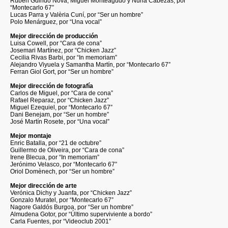
Ruben Guindo Nova, Miguel Monteagudo y Nuria Cabezas, por
“Montecarlo 67”
Lucas Parra y Valèria Cuní, por “Ser un hombre”
Polo Menárguez, por “Una vocal”
Mejor dirección de producción
Luisa Cowell, por “Cara de cona”
Josemari Martínez, por “Chicken Jazz”
Cecilia Rivas Barbi, por “In memoriam”
Alejandro Viyuela y Samantha Martín, por “Montecarlo 67”
Ferran Giol Gort, por “Ser un hombre”
Mejor dirección de fotografía
Carlos de Miguel, por “Cara de cona”
Rafael Reparaz, por “Chicken Jazz”
Miguel Ezequiel, por “Montecarlo 67”
Dani Benejam, por “Ser un hombre”
José Martín Rosete, por “Una vocal”
Mejor montaje
Enric Batalla, por “21 de octubre”
Guillermo de Oliveira, por “Cara de cona”
Irene Blecua, por “In memoriam”
Jerónimo Velasco, por “Montecarlo 67”
Oriol Domènech, por “Ser un hombre”
Mejor dirección de arte
Verónica Dichy y Juanfa, por “Chicken Jazz”
Gonzalo Muratel, por “Montecarlo 67”
Nagore Galdós Burgoa, por “Ser un hombre”
Almudena Gotor, por “Último superviviente a bordo”
Carla Fuentes, por “Videoclub 2001”