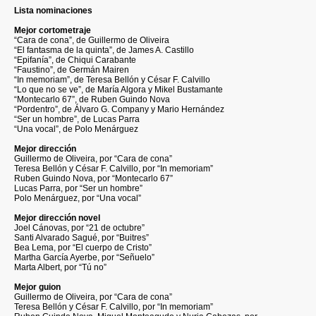
Lista nominaciones
Mejor cortometraje
“Cara de cona”, de Guillermo de Oliveira
“El fantasma de la quinta”, de James A. Castillo
“Epifanía”, de Chiqui Carabante
“Faustino”, de Germán Mairen
“In memoriam”, de Teresa Bellón y César F. Calvillo
“Lo que no se ve”, de María Algora y Mikel Bustamante
“Montecarlo 67”, de Ruben Guindo Nova
“Pordentro”, de Álvaro G. Company y Mario Hernández
“Ser un hombre”, de Lucas Parra
“Una vocal”, de Polo Menárguez
Mejor dirección
Guillermo de Oliveira, por “Cara de cona”
Teresa Bellón y César F. Calvillo, por “In memoriam”
Ruben Guindo Nova, por “Montecarlo 67”
Lucas Parra, por “Ser un hombre”
Polo Menárguez, por “Una vocal”
Mejor dirección novel
Joel Cánovas, por “21 de octubre”
Santi Alvarado Sagué, por “Buitres”
Bea Lema, por “El cuerpo de Cristo”
Martha García Ayerbe, por “Señuelo”
Marta Albert, por “Tú no”
Mejor guion
Guillermo de Oliveira, por “Cara de cona”
Teresa Bellón y César F. Calvillo, por “In memoriam”