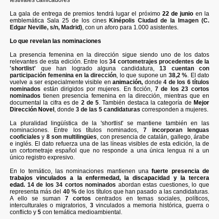
La gala de entrega de premios tendrá lugar el próximo
22 de junio
en la
emblemática Sala 25 de los cines
Kinépolis Ciudad de la Imagen (C.
Edgar Neville, s/n, Madrid)
, con un aforo para 1.000 asistentes.
Lo que revelan las nominaciones
La presencia femenina en la dirección sigue siendo uno de los datos
relevantes de esta edición. Entre los
34 cortometrajes procedentes de la
'shortlist'
que han logrado alguna candidatura,
13 cuentan con
participación femenina en la dirección
, lo que supone un
38,2 %
. El dato
vuelve a ser especialmente visible en
animación,
donde
4 de los 6 títulos
nominados
están dirigidos por mujeres. En ficción,
7 de los 23 cortos
nominados
tienen presencia femenina en la dirección, mientras que en
documental la cifra es de
2 de 5
. También destaca la categoría de
Mejor
Dirección Novel
, donde
3 de las 5 candidaturas
corresponden a mujeres.
La pluralidad lingüística de la 'shortlist' se mantiene también en las
nominaciones. Entre los títulos nominados,
7 incorporan lenguas
cooficiales
y
8 son multilingües
, con presencia de catalán, gallego, árabe
e inglés. El dato refuerza una de las líneas visibles de esta edición, la de
un cortometraje español que no responde a una única lengua ni a un
único registro expresivo.
En lo temático, las nominaciones mantienen una
fuerte presencia de
trabajos vinculados a la enfermedad, la discapacidad y la tercera
edad.
14 de los 34 cortos nominados
abordan estas cuestiones, lo que
representa más del
40 %
de los títulos que han pasado a las candidaturas.
A ello se suman
7 cortos
centrados en temas sociales, políticos,
interculturales o migratorios,
3
vinculados a memoria histórica, guerra o
conflicto y
5
con temática medioambiental.