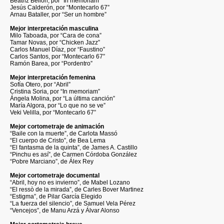
Beatriz Bellón, por “In memoriam”
Jesús Calderón, por “Montecarlo 67”
Arnau Bataller, por “Ser un hombre”
Mejor interpretación masculina
Milo Taboada, por “Cara de cona”
Tamar Novas, por “Chicken Jazz”
Carlos Manuel Díaz, por “Faustino”
Carlos Santos, por “Montecarlo 67”
Ramón Barea, por “Pordentro”
Mejor interpretación femenina
Sofía Otero, por “Abril”
Cristina Soria, por “In memoriam”
Ángela Molina, por “La última canción”
María Algora, por “Lo que no se ve”
Veki Velilla, por “Montecarlo 67”
Mejor cortometraje de animación
“Baile con la muerte”, de Carlota Massó
“El cuerpo de Cristo”, de Bea Lema
“El fantasma de la quinta”, de James A. Castillo
“Pinchu es así”, de Carmen Córdoba González
“Pobre Marciano”, de Álex Rey
Mejor cortometraje documental
“Abril, hoy no es invierno”, de Mabel Lozano
“El ressò de la mirada”, de Carles Bover Martinez
“Estigma”, de Pilar García Elegido
“La fuerza del silencio”, de Samuel Vela Pérez
“Vencejos”, de Manu Arzá y Álvar Alonso