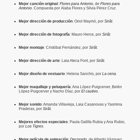
Mejor canción original
:
Flores para Antonio
, de
Flores para
Antonio
. Compuesta por Alaba Flores y Silvia Pérez Cruz.
Mejor dirección de producción
: Oriol Maymó, por
Sirãt.
Mejor dirección de fotografía
: Mauro Herce, por
Sirãt.
Mejor montaje
: Cristóbal Fernández, por
Sirãt.
Mejor dirección de arte
: Laia Ateca Font, por
Sirãt.
Mejor diseño de vestuario
: Helena Sanchis, por
La cena
.
Mejor maquillaje y peluquería
: Ana López-Puigcerver, Belén
López-Puigcerver y Nacho Díaz, por
El cautivo
.
Mejor sonido
: Amanda Villavieja, Laia Casanovas y Yasmina
Praderas, por
Sirãt
.
Mejores efectos especiales
: Paula Gallifa Rubia y Ana Rubio,
por
Los Tigres
.
Mejor película de animación
:
Decorado
, de Alberto Vázquez.