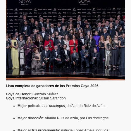
Lista completa de ganadores de los Premios Goya 2026
Goya de Honor
: Gonzalo Suárez
Goya Internacional
: Susan Sarandon
Mejor película
:
Los domingos
, de Alauda Ruiz de Azúa.
Mejor dirección
: Alauda Ruiz de Azúa, por
Los domingos
.
Mejor actriz protagonista
: Patricia López Arnaiz, por
Los