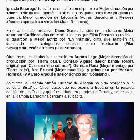
Ignacio Estaregui
ha sido reconocido con el premio a
Mejor dirección por
‘Rider’
, película que también ha obtenido los galardones a
Mejor guion
(S.
Sureño),
Mejor dirección de fotografía
(Adrián Barcelona) y
Mejores
efectos especiales o visuales
(Juan Remacha).
En el ámbito interpretativo,
Diego Garisa
ha sido premiado como
Mejor
actor por ‘Cariñena vino del mar’,
mientras que
Elisa Forcano
ha recibido
el galardón a
Mejor actriz por ‘En trámite’,
cinta que también ha
destacado en categorías técnicas como
vestuario (Pilar
Sicilia)
y
dirección artística (Luis Sorando).
Otros reconocimientos han recaído en
Aurora Lago (Mejor dirección de
producción por ‘Tierra baja’),
Gonzalo Alonso (Mejor banda sonora
original por ‘Cariñena vino del mar’), Germán Roda (Mejor montaje por
‘Tierra baja’), Ana Bruned (Mejor maquillaje y peluquería por ‘Mariana
Hormiga’) y Álvaro Aragüés (Mejor sonido por ‘Copeland’).
Asimismo, el
Premio Simón Turismo de Aragón
ha sido otorgado a la
película
‘
Sirat’
de Oliver Laxe
,
que representó a España en la pasada
edición de los Oscar y que fue rodada en parajes de Teruel y, sobre todo,
en la Rambla Barrachina cercana a su capital.