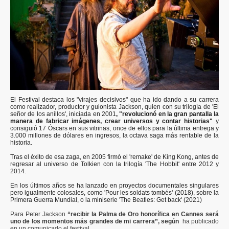
El Festival destaca los "virajes decisivos" que ha ido dando a su carrera
como realizador, productor y guionista Jackson, quien con su trilogía de 'El
señor de los anillos', iniciada en 2001
, "revolucionó en la gran pantalla la
manera de fabricar imágenes, crear universos y contar historias"
y
consiguió 17 Óscars en sus vitrinas, once de ellos para la última entrega y
3.000 millones de dólares en ingresos, la octava saga más rentable de la
historia.
Tras el éxito de esa zaga, en 2005 firmó el 'remake' de King Kong, antes de
regresar al universo de Tolkien con la trilogía 'The Hobbit' entre 2012 y
2014.
En los últimos años se ha lanzado en proyectos documentales singulares
pero igualmente colosales, como 'Pour les soldats tombés' (2018), sobre la
Primera Guerra Mundial, o la miniserie 'The Beatles: Get back' (2021)
Para Peter Jackson
“recibir la Palma de Oro honorífica en Cannes será
uno de los momentos más grandes de mi carrera”, según
ha publicado
en un comunicado el festival.