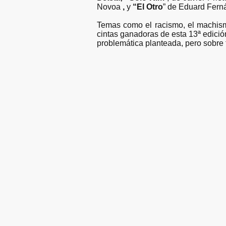
Novoa
,
y
“El Otro
” de Eduard Ferná
Temas como el racismo, el machismo,
cintas ganadoras de esta 13ª edici
problemática planteada, pero sobre t