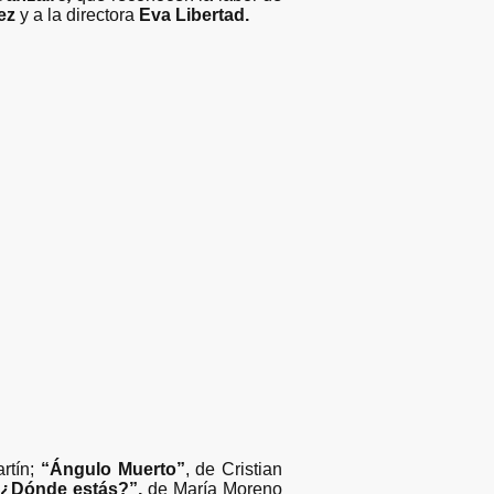
ez
y a la directora
Eva Libertad.
artín;
“Ángulo Muerto”
, de Cristian
¿Dónde estás?”,
de María Moreno