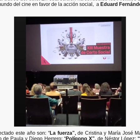
 mundo del cine en favor de la acción social, a
Eduard Fernánd
ectado este año son: “
La fuerza”,
de Cristina y María José M
to de Paula y Diego Herrero; “
Polígono X”,
de Néstor López;
“