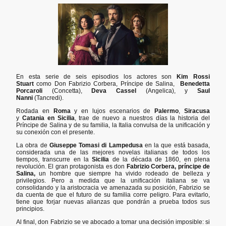
En esta serie de seis episodios los actores son
Kim Rossi
Stuart
como Don Fabrizio Corbera, Príncipe de Salina,
Benedetta
Porcaroli
(Concetta),
Deva Cassel
(Angelica), y
Saul
Nanni
(Tancredi).
Rodada en
Roma
y en lujos escenarios de
Palermo
,
Siracusa
y
Catania en Sicilia
, trae de nuevo a nuestros días la historia del
Príncipe de Salina y de su familia, la Italia convulsa de la unificación y
su conexión con el presente.
La obra
de
Giuseppe Tomasi di Lampedusa
en la que está basada,
considerada una de las mejores novelas italianas de todos los
tiempos, transcurre en la
Sicilia
de la década de 1860, en plena
revolución. El gran protagonista es don
Fabrizio Corbera, príncipe de
Salina,
un hombre que siempre ha vivido rodeado de belleza y
privilegios. Pero a medida que la unificación italiana se va
consolidando y la aristocracia ve amenazada su posición, Fabrizio se
da cuenta de que el futuro de su familia corre peligro. Para evitarlo,
tiene que forjar nuevas alianzas que pondrán a prueba todos sus
principios.
Al final, don Fabrizio se ve abocado a tomar una decisión imposible: si