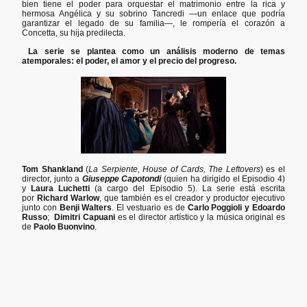
bien tiene el poder para orquestar el matrimonio entre la rica y
hermosa Angélica y su sobrino Tancredi —un enlace que podría
garantizar el legado de su familia—, le rompería el corazón a
Concetta, su hija predilecta.
La serie se plantea como un análisis moderno de temas
atemporales: el poder, el amor y el precio del progreso.
Tom Shankland
(
La Serpiente, House of Cards, The Leftovers
) es el
director, junto a
Giuseppe Capotondi
(quien ha dirigido el Episodio 4)
y
Laura Luchetti
(a cargo del Episodio 5). La serie está escrita
por
Richard Warlow
, que también es el creador y productor ejecutivo
junto con
Benji Walters
. El vestuario es de
Carlo Poggioli y Edoardo
Russo
;
Dimitri Capuani
es el director artístico y la música original es
de
Paolo Buonvino
.