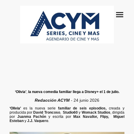
‘Olivia’
,
la nueva comedia familiar llega a Disney+ el 1 de julio.
Redacción ACYM
- 24 junio 2026
‘Olivia’
es la nueva serie
familiar
de seis episodios,
creada y
producida por
David Troncoso
,
Studio60
y
Womack Studios
, dirigida
por
Juanma Pachón
y escrita por
Max Navallor, Flipy, Miguel
Esteban
y
J.J. Vaquero
.